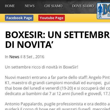
HOME
NEWS
CHI SIAMO
DOVE SIAMO
Facebook Page
Youtube Page
BOXESIR: UN SETTEMBR
DI NOVITA’
In
News
il
8 Set , 2016
Un settembre ricco di novità in BoxeSir!
Nuovi maestri entrano a far parte dello staff: Angelo Pint
K1, maestro di grandi campioni mondiali ed europei, gui
thai boxe del lunedì e venerdì (19-20) e si occuperà del c
dedicato ai bambini dai 7 ai 12 anni (lunedì e giovedì, 17.
Antonio Pappalardo, pugile professionista e ora dedito 
guiderà il corso di boxe per gli avanzati (lunedì, mercoledì