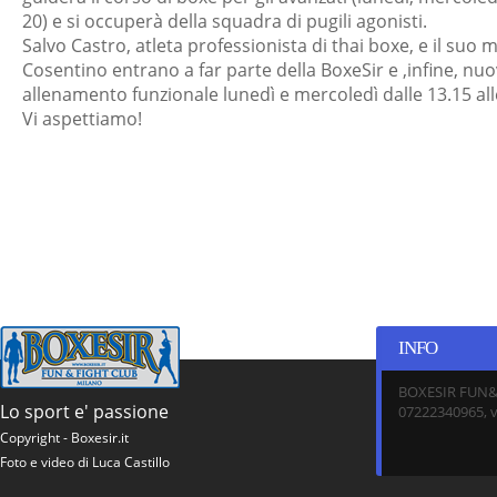
20) e si occuperà della squadra di pugili agonisti.
Salvo Castro, atleta professionista di thai boxe, e il suo
Cosentino entrano a far parte della BoxeSir e ,infine, nu
allenamento funzionale lunedì e mercoledì dalle 13.15 all
Vi aspettiamo!
INFO
BOXESIR FUN&F
Lo sport e' passione
07222340965, v
Copyright - Boxesir.it
Foto e video di Luca Castillo