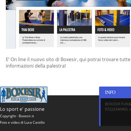
E’ On line il nuovo sito di Boxesir, qui potrai trovare tutte
informazioni della palestra!
INFO
BOXESIR FUN&F
Lo sport e' passione
07222340965, v
Copyright - Boxesir.it
Foto e video di Luca Castillo